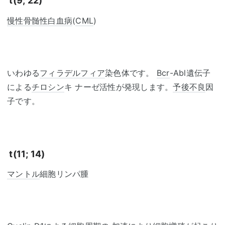
t(9; 22)
慢性骨髄性白血病
(
CML
)
いわゆる
フィラデルフィア
染色体です。
Bcr
-Abl遺伝子
による
チロシン
キ ナーゼ活性が発現します。
予後不良
因
子です。
t(11; 14)
マントル
細胞リンパ腫